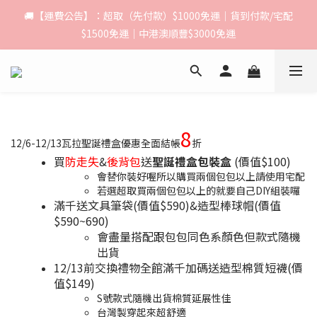
🚚【運費公告】：超取（先付款）$1000免運｜貨到付款/宅配
🚚【運費公告】：超取（先付款）$1000免運｜貨到付款/宅配
$1500免運｜中港澳順豐$3000免運
$1500免運｜中港澳順豐$3000免運
🍦 8月限定｜下單選全家取貨，即送 Fami!ce 冰淇淋兌換禮物卡🎁 
數量有限，送完為止！
🚚【運費公告】：超取（先付款）$1000免運｜貨到付款/宅配
8
$1500免運｜中港澳順豐$3000免運
12/6-12/13瓦拉聖誕禮盒優惠全面結帳
折
買
防走失
&
後背包
送
聖誕禮盒包裝盒
(價值$100)
會替你裝好喔所以購買兩個包包以上請使用宅配
若選超取買兩個包包以上的就要自己DIY組裝囉
滿千送文具筆袋(價值$590)&造型棒球帽(價值
$590~690)
​會盡量搭配跟包包同色系顏色但款式隨機
出貨
​12/13前交換禮物全館滿千加碼送造型棉質短襪(價
值$149)
S號款式隨機出貨棉質延展性佳
台灣製穿起來超舒適