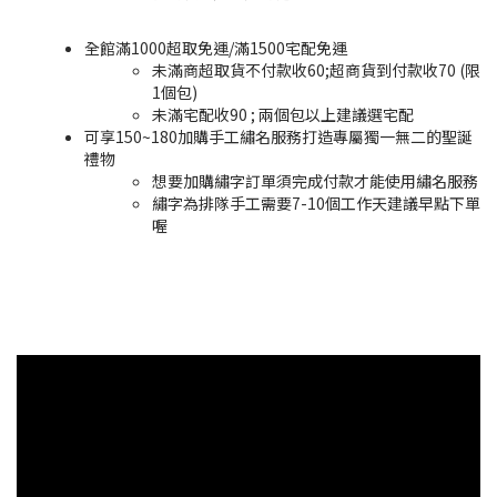
全館滿1000超取免運/滿1500宅配免運
未滿商超取貨不付款收60;超商貨到付款收70 (限
1個包)
未滿宅配收90 ; 兩個包以上建議選宅配
可享150~180加購手工繡名服務打造專屬獨一無二的聖誕
禮物
想要加購繡字訂單須完成付款才能使用繡名服務
繡字為排隊手工需要7-10個工作天建議早點下單
喔