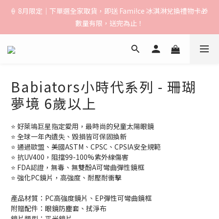
🚚【運費公告】：超取（先付款）$1000免運｜貨到付款/宅配
🍦 8月限定｜下單選全家取貨，即送 Fami!ce 冰淇淋兌換禮物卡🎁 
$1500免運｜中港澳順豐$3000免運
數量有限，送完為止！
🚚【運費公告】：超取（先付款）$1000免運｜貨到付款/宅配
$1500免運｜中港澳順豐$3000免運
Babiators小時代系列 - 珊瑚
夢境 6歲以上
⭐ 好萊塢巨星指定愛用，最時尚的兒童太陽眼鏡
⭐ 全球一年內遺失、毀損皆可保固換新
⭐ 通過歐盟、美國ASTM、CPSC、CPSIA安全規範
⭐ 抗UV400，阻擋99-100%紫外線傷害
⭐ FDA認證，無毒、無雙酚A可彎曲彈性鏡框
⭐ 強化PC鏡片，高強度、耐壓耐衝擊
產品材質：PC高強度鏡片、EP彈性可彎曲鏡框 
附贈配件：眼鏡防塵套、拭淨布
鏡片類型：平光鏡片 