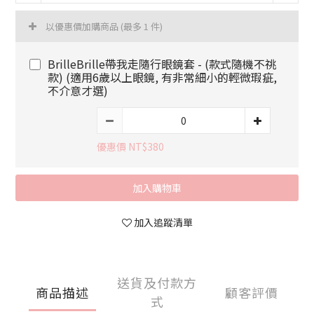
以優惠價加購商品
(最多 1 件)
BrilleBrille帶我走隨行眼鏡套 - (款式隨機不祧
款) (適用6歲以上眼鏡, 有非常細小的輕微瑕疵,
不介意才選)
優惠價 NT$380
加入購物車
加入追蹤清單
送貨及付款方
商品描述
顧客評價
式