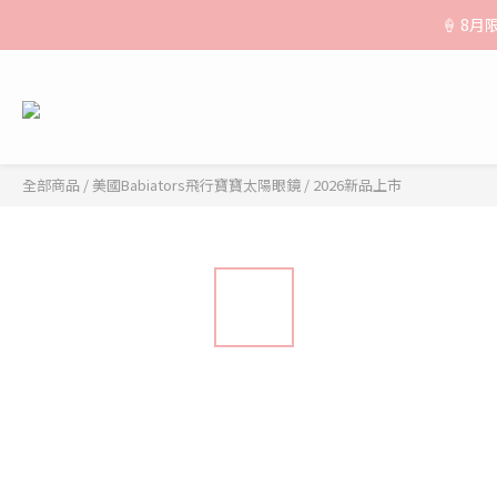
🚚【運費公
🍦 8
🚚【運費公
全部商品
/
美國Babiators飛行寶寶太陽眼鏡
/
2026新品上市