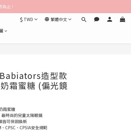
$3000免運
送完為止！
$
TWD
繁體中文
$3000免運
曬
Babiators造型款
 奶霜蜜糖 (偏光鏡
- 奶霜蜜糖
，最時尚的兒童太陽眼鏡
損皆可保固換新
、CPSC、CPSIA安全規範