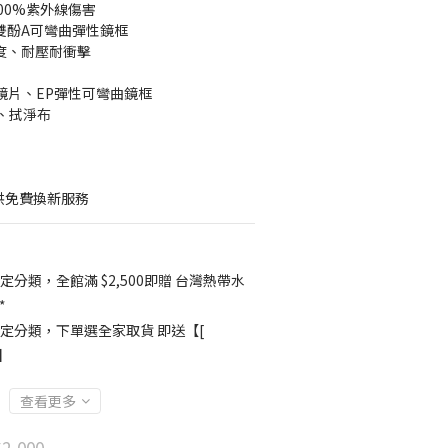
-100%紫外線傷害
無雙酚A可彎曲彈性鏡框
強度、耐壓耐衝擊
鏡片、EP彈性可彎曲鏡框  
、拭淨布
供免費換新服務
定分類，全館滿 $2,500即贈 台灣熱帶水
*
定分類，下單選全家取貨 即送【[
卡】
查看更多
2,000