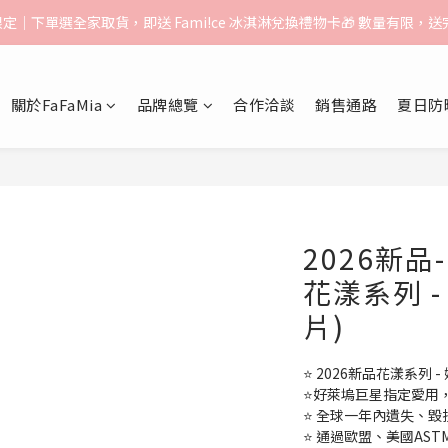
告】：超取（先付款）$1000免運｜貨到付款/宅配$1500免運｜中港澳順豐
月限定｜下單選全家取貨，即送 Fami!ce 冰淇淋兌換禮物卡🎁 數量有限，
告】：超取（先付款）$1000免運｜貨到付款/宅配$1500免運｜中港澳順豐
關於FaFaMia
品牌總覽
合作洽談
銷售通路
夏日防
2026新品-
花漾系列 -
片)
⭐ 2026新品花漾系列 
⭐好萊塢巨星指定愛用
⭐ 全球一年內遺失、毀
⭐ 通過歐盟、美國ASTM