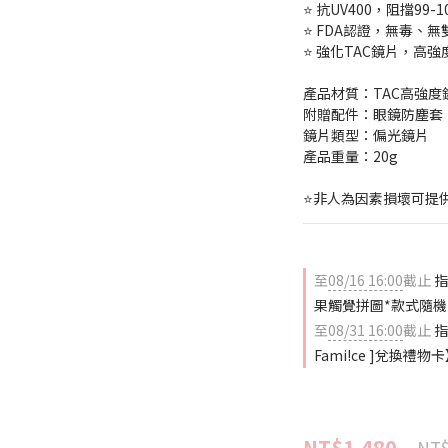
⭐ 抗UV400，阻擋99
⭐ FDA認證，無毒、
⭐ 強化TAC鏡片，高
產品材質：TAC高強度
附贈配件：眼鏡防塵套
鏡片類型：偏光鏡片 
產品重量：20g
⭐非人為因素損壞可提
至
08/16 16:00
截止
指
果觸覺拼圖*款式隨機
至
08/31 16:00
截止
指
Fami!ce ]兌換禮物
NT$1,480
NT$