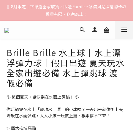
🚚【運費公告】：超取（先付款）$1000免運｜貨到付款/宅配
🍦 8月限定｜下單選全家取貨，即送 Fami!ce 冰淇淋兌換禮物卡🎁 
$1500免運｜中港澳順豐$3000免運
數量有限，送完為止！
🚚【運費公告】：超取（先付款）$1000免運｜貨到付款/宅配
$1500免運｜中港澳順豐$3000免運
Brille Brille 水上球｜水上漂
浮彈力球｜假日出遊 夏天玩水
全家出遊必備 水上彈跳球 渡
假必備
💦 這個夏天，讓快樂在水面上彈跳！ 💦
你玩過會在水上「輕功水上漂」的小球嗎？一丟出去就像衝上天
際般在水面彈跳，大人小孩一玩就上癮，根本停不下來！
✨ 四大推坑亮點：