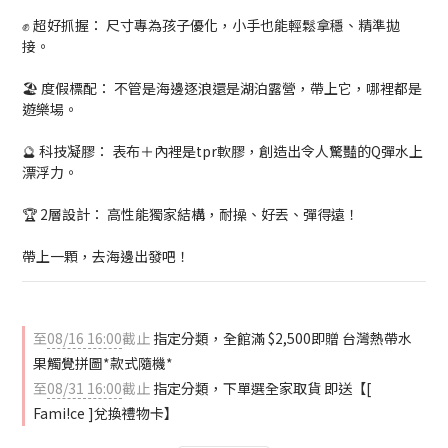
✊ 超好抓握： 尺寸專為孩子優化，小手也能輕鬆拿穩、精準拋
接。
🏖️ 度假標配： 不管是海邊逐浪還是湖泊露營，帶上它，哪裡都是
遊樂場。
🔮 科技凝膠： 表布＋內裡是tpr軟膠，創造出令人驚豔的Q彈水上
漂浮力。
🏆 2層設計： 高性能獨家結構，耐操、好丟、彈得遠！
帶上一顆，去海邊出發吧！
至
08/16 16:00
截止
指定分類，全館滿 $2,500即贈 台灣熱帶水
果觸覺拼圖*款式隨機*
至
08/31 16:00
截止
指定分類，下單選全家取貨 即送【[
Fami!ce ]兌換禮物卡】