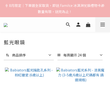
🚚【運費公告】：超取（先付款）$1000免運｜貨到付款/宅配
🍦 8月限定｜下單選全家取貨，即送 Fami!ce 冰淇淋兌換禮物卡🎁 
$1500免運｜中港澳順豐$3000免運
數量有限，送完為止！
🚚【運費公告】：超取（先付款）$1000免運｜貨到付款/宅配
$1500免運｜中港澳順豐$3000免運
藍光眼鏡
商品排序
每頁顯示 24 個