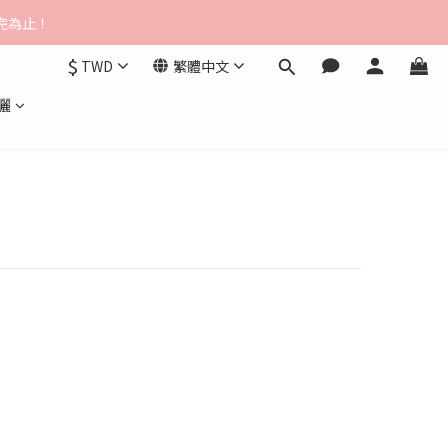
$3000免運
送完為止！
$
TWD
繁體中文
$3000免運
曬