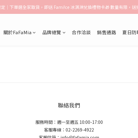
告】：超取（先付款）$1000免運｜貨到付款/宅配$1500免運｜中港澳順豐
月限定｜下單選全家取貨，即送 Fami!ce 冰淇淋兌換禮物卡🎁 數量有限，
告】：超取（先付款）$1000免運｜貨到付款/宅配$1500免運｜中港澳順豐
關於FaFaMia
品牌總覽
合作洽談
銷售通路
夏日防
聯絡我們
服務時間：週一至週五 10:00-17:00
客服專線：02-2269-4922
客服信箱：info@fafamia.com