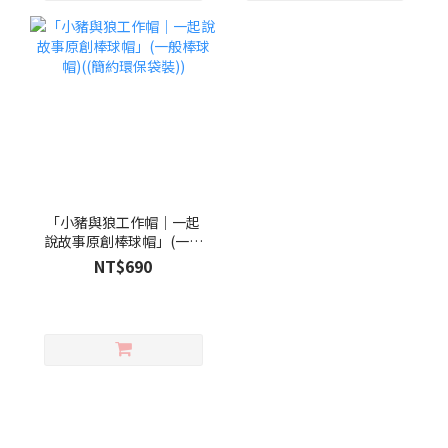
「小豬與狼工作帽｜一起
說故事原創棒球帽」(一般
棒球帽)((簡約環保袋裝))
NT$690