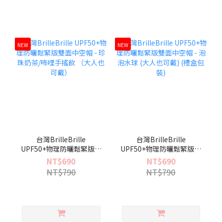
NEW
NEW
台灣BrilleBrille
台灣BrilleBrille
UPF50+物理防曬鬆緊版雙
UPF50+物理防曬鬆緊版雙
面中空帽 - 珍珠奶茶/咘哩
面中空帽 - 泡泡水球 (大人
NT$690
NT$690
手搖飲 （大人也可戴）
也可戴) (禮盒包裝)
NT$790
NT$790