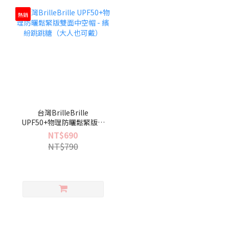
熱銷
台灣BrilleBrille
UPF50+物理防曬鬆緊版雙
面中空帽 - 繽紛跳跳糖（大
NT$690
人也可戴）
NT$790