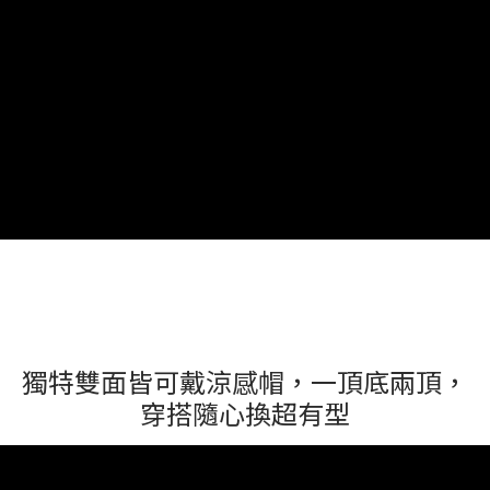
獨特雙面皆可戴涼感帽，一頂底兩頂，
穿搭隨心換超有型