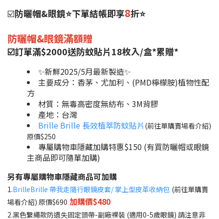
8
☑️
防曬帽&眼鏡⭐下單結帳即享
折⭐
防曬帽&眼鏡滿額贈
☑️訂單滿$2000送防蚊貼片18枚入/盒*累贈*
✨新鮮2025/5月最新製造✨
主要成分：香茅、尤加利、(PMD檸檬胺)植物性配
方
材質：無毒高密度無紡布、3M背膠
產地：台灣
Brille Brille 長效植萃防蚊貼片
(前往單購賣場看介紹)
原價$250
專屬購物車隱藏加購特惠$150 (有買防曬帽或眼鏡
主商品即可隨單加購)
另有專屬購物車隱藏商品可加購
1.
BrilleBrille 帶我走隨行眼鏡皮套/ 掌上型皮革收納包
(前往單購賣
加購價$480
場看介紹) 原價$690
2.黑色繫繩款防遺失固定頭帶-副廠裸裝 (適用0-5歲眼鏡) 請注意非