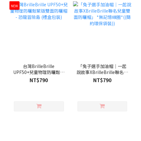
NEW
台灣BrilleBrille
「兔子選手加油帽｜一起
UPF50+兒童物理防曬鬆緊
說故事XBrilleBrille聯名兒
版雙面防曬帽 - 恐龍冒險島
童雙面防曬帽」 *無記憶線
NT$790
NT$790
(禮盒包裝)
圈*((簡約環保袋裝))