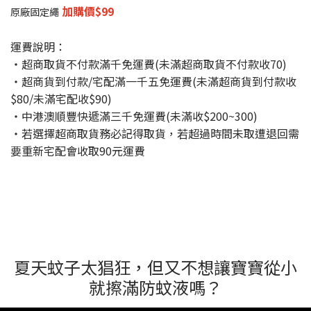
加購價$99
原廠固定繩
運費說明：
・超商取貨不付款滿千免運費(未滿超商取貨不付款收70)
・超商貨到付款/宅配滿一千五免運費(未滿超商貨到付款收
$80/未滿宅配收$90)
・中港澳順豐快遞滿三千免運費(未滿收$200~300)
・若選擇超商取貨務必記得取貨，若超過時間未取遭退回需
要重新宅配會收取90元運費
夏天蚊子太猖狂，但又不想讓寶寶從小
就擦滿防蚊液嗎？