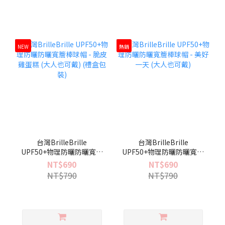
NEW
熱銷
台灣BrilleBrille
台灣BrilleBrille
UPF50+物理防曬防曬寬簷
UPF50+物理防曬防曬寬簷
棒球帽 - 脆皮雞蛋糕 (大人
棒球帽 - 美好一天 (大人也
NT$690
NT$690
也可戴) (禮盒包裝)
可戴)
NT$790
NT$790