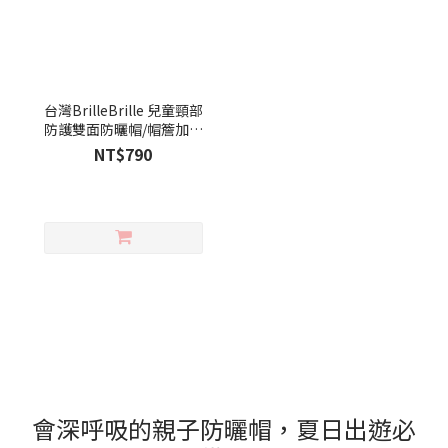
台灣BrilleBrille 兒童頸部
防護雙面防曬帽/帽簷加長
型 - 企鵝芒果冰 (禮盒包裝)
NT$790
會深呼吸的親子防曬帽，夏日出遊必