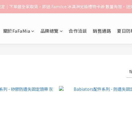
告】：超取（先付款）$1000免運｜貨到付款/宅配$1500免運｜中港澳順豐
月限定｜下單選全家取貨，即送 Fami!ce 冰淇淋兌換禮物卡🎁 數量有限，
告】：超取（先付款）$1000免運｜貨到付款/宅配$1500免運｜中港澳順豐
關於FaFaMia
品牌總覽
合作洽談
銷售通路
夏日防