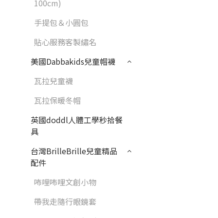
100cm)
手提包＆小圓包
貼心服務客製繡名
美國Dabbakids兒童帽襪
瓦拉兒童襪
瓦拉保暖冬帽
英國doddl人體工學秒拾餐
具
台灣BrilleBrille兒童精品
配件
咘哩咘哩文創小物
帶我走隨行眼鏡套