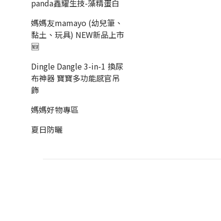
panda鑫耀生技-藻精蛋白
媽媽友mamayo (幼兒筆、
黏土、玩具) NEW新品上市
🆕
Dingle Dangle 3-in-1 換尿
布神器 寶寶多功能感官吊
飾
媽媽好物專區
夏日防曬