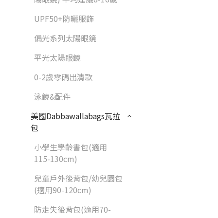
UPF50+防曬服飾
偏光系列太陽眼鏡
平光太陽眼鏡
0-2歲零碼出清款
泳鏡&配件
美國Dabbawallabags瓦拉
包
小學生學齡書包(適用
115-130cm)
兒童戶外後背包/幼兒園包
(適用90-120cm)
防走失後背包(適用70-