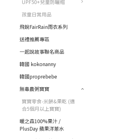
UPF50+兒童防曬帽
孩童日常用品
飛銳FairRain雨衣系列
送禮推薦專區
一起說故事聯名商品
韓國 kokonanny
韓國proprebebe
無毒農粥寶寶
寶寶零食-米餅&果乾 (適
合5個月以上寶寶)
暖之森100%果汁 /
PlusDay 蘋果洋蔥水