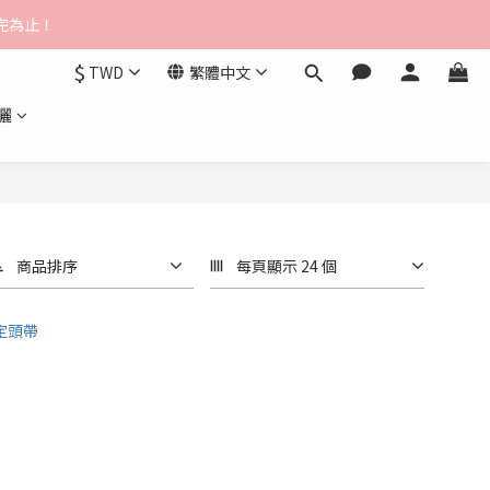
$3000免運
送完為止！
$
TWD
繁體中文
$3000免運
曬
商品排序
每頁顯示 24 個