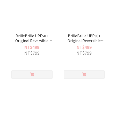
BrilleBrille UPF50+
BrilleBrille UPF50+
Original Reversible
Original Reversible
sunhats - Bear Buddy
sunhats - Bear Buddy
NT$499
NT$499
NT$799
NT$799