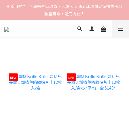
🚚【運費公告】：超取（先付款）$1000免運｜貨到付款/宅配
🍦 8月限定｜下單選全家取貨，即送 Fami!ce 冰淇淋兌換禮物卡🎁 
$1500免運｜中港澳順豐$3000免運
數量有限，送完為止！
🚚【運費公告】：超取（先付款）$1000免運｜貨到付款/宅配
$1500免運｜中港澳順豐$3000免運
NEW
NEW