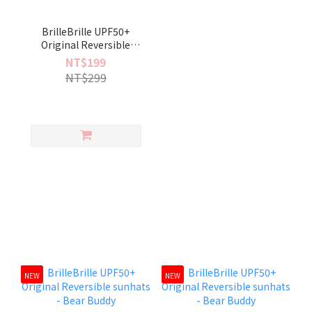
BrilleBrille UPF50+
Original Reversible
sunhats - Bear Buddy
NT$199
NT$299
NEW
NEW