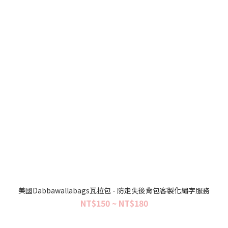
美國Dabbawallabags瓦拉包 - 防走失後背包客製化繡字服務
NT$150 ~ NT$180