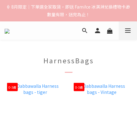
🚚【運費公告】：超取（先付款）$1000免運｜貨到付款/宅配
🍦 8月限定｜下單選全家取貨，即送 Fami!ce 冰淇淋兌換禮物卡🎁 
$1500免運｜中港澳順豐$3000免運
數量有限，送完為止！
🚚【運費公告】：超取（先付款）$1000免運｜貨到付款/宅配
$1500免運｜中港澳順豐$3000免運
HarnessBags
0-3歲
0-3歲