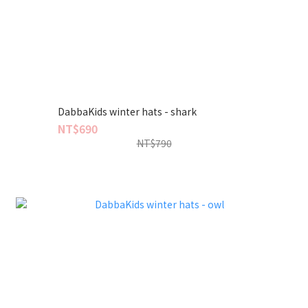
DabbaKids winter hats - shark
NT$690
NT$790