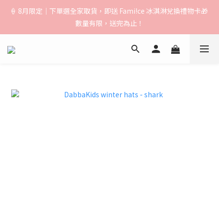
🚚【運費公告】：超取（先付款）$1000免運｜貨到付款/宅配
🍦 8月限定｜下單選全家取貨，即送 Fami!ce 冰淇淋兌換禮物卡🎁 
$1500免運｜中港澳順豐$3000免運
數量有限，送完為止！
🚚【運費公告】：超取（先付款）$1000免運｜貨到付款/宅配
$1500免運｜中港澳順豐$3000免運