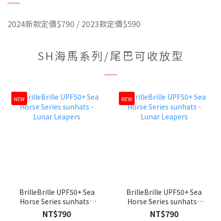
2024新款定價$790 / 2023款定價$590
SH海馬系列/尾巴可收放型
NEW
NEW
BrilleBrille UPF50+ Sea
BrilleBrille UPF50+ Sea
Horse Series sunhats -
Horse Series sunhats -
Lunar Leapers
Lunar Leapers
NT$790
NT$790