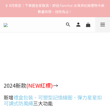
🚚【運費公告】：超取（先付款）$1000免運｜貨到付款/宅配
🍦 8月限定｜下單選全家取貨，即送 Fami!ce 冰淇淋兌換禮物卡🎁 
$1500免運｜中港澳順豐$3000免運
數量有限，送完為止！
🚚【運費公告】：超取（先付款）$1000免運｜貨到付款/宅配
$1500免運｜中港澳順豐$3000免運
2024新款
(NEW紅標)
→
新增
禮盒包裝、可塑型記憶線圈、彈力星星扣
可調式防風繩
三大功能