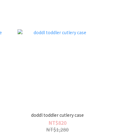
doddl toddler cutlery case
NT$820
NT$1,280