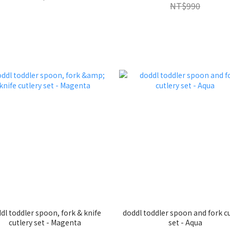
NT$990
dl toddler spoon, fork & knife
doddl toddler spoon and fork c
cutlery set - Magenta
set - Aqua