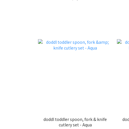
doddl toddler spoon, fork & knife
dod
cutlery set - Aqua