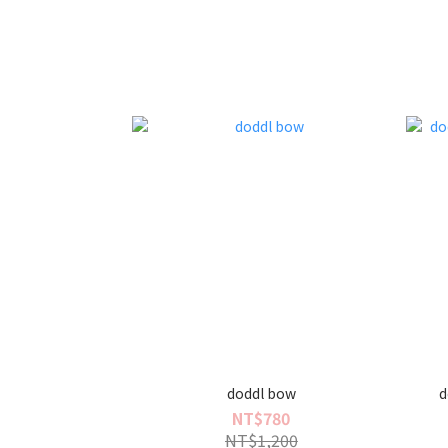
doddl bow
d
NT$780
NT$1,200