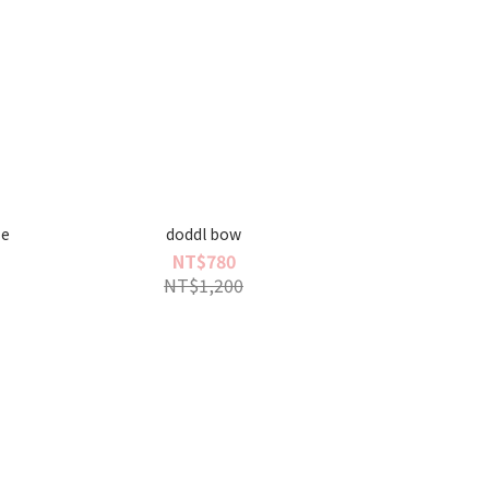
se
doddl bow
NT$780
NT$1,200