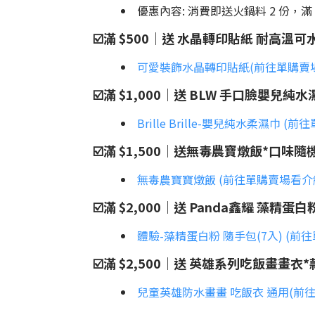
優惠內容: 消費即送火鍋料 2 份，滿
☑️滿 $500｜送 水晶轉印貼紙 耐高溫可
可愛裝飾水晶轉印貼紙(前往單購賣
☑️滿 $1,000｜送 BLW 手口臉嬰兒純水
Brille Brille-嬰兒純水柔濕巾 
☑️滿 $1,500｜送無毒農寶燉飯*口味隨機
無毒農寶寶燉飯 (前往單購賣場看介
☑️滿 $2,000｜送 Panda鑫耀 藻精蛋
體驗-藻精蛋白粉 隨手包(7入) (前
☑️滿 $2,500｜送 英雄系列吃飯畫畫衣*
兒童英雄防水畫畫 吃飯衣 通用(前