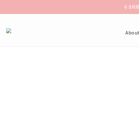
🚚【運費公
🍦 8
🚚【運費公
About