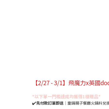
【2/27 - 3/1】飛魔力x英國
*以下單一門檻達成均獲得1樣贈品*
✔️
先付款訂單即送
｜童鍋親子餐廳火鍋料兌換