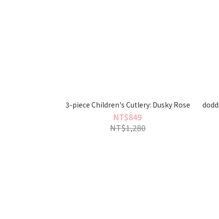
3-piece Children's Cutlery: Dusky Rose
doddl
NT$849
NT$1,280