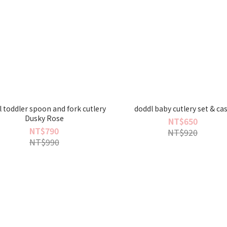
 toddler spoon and fork cutlery
doddl baby cutlery set & ca
Dusky Rose
NT$650
NT$790
NT$920
NT$990