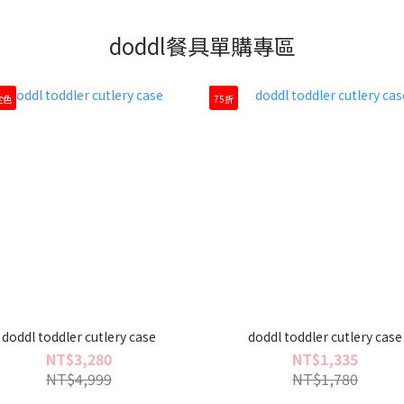
doddl餐具單購專區
定色
75折
doddl toddler cutlery case
doddl toddler cutlery case
NT$3,280
NT$1,335
NT$4,999
NT$1,780