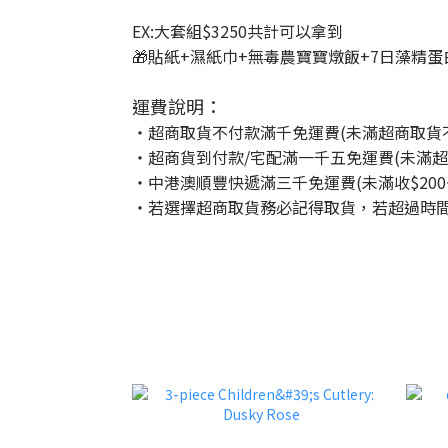
EX:大套組$3250共計可以拿到
🎁貼紙+濕紙巾+無毒農寶寶燉飯+7日藻精蛋白+畫
運費說明：
・超商取貨不付款滿千免運費(未滿超商取貨不
・超商貨到付款/宅配滿一千五免運費(未滿超商
・中港澳順豐快遞滿三千免運費(未滿收$200~
・若選擇超商取貨務必記得取貨，若超過時間