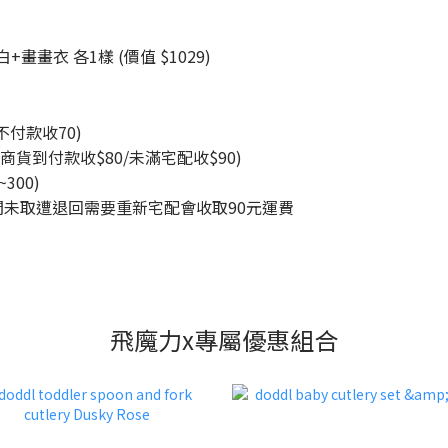
畫衣 各1樣 (價值 $1029)
付款收70)
貨到付款收$80/未滿宅配收$90)
300)
未取遭退回需要重新宅配會收取90元運費
飛魔力x專屬優惠組合