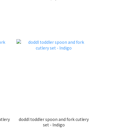
utlery
doddl toddler spoon and fork cutlery
set - Indigo