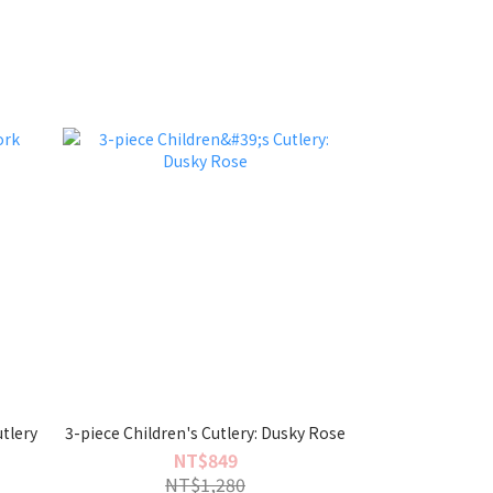
utlery
3-piece Children's Cutlery: Dusky Rose
NT$849
NT$1,280