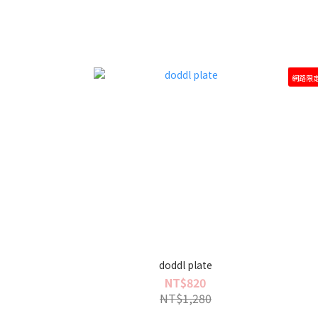
網路限
doddl plate
NT$820
NT$1,280