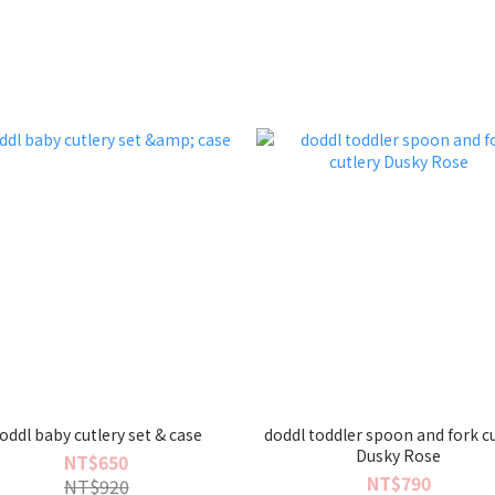
oddl baby cutlery set & case
doddl toddler spoon and fork c
Dusky Rose
NT$650
NT$790
NT$920