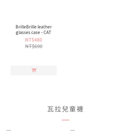
BrilleBrille leather
glasses case - CAT
NT$480
NT$690
瓦拉兒童襪