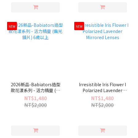
NEW
NEW
2026新品-Babiators造型
Irresistible Iris Flower I
款花漾系列 - 活力精靈 (偏
Polarized Lavender
光鏡片) 6歲以上
Mirrored Lenses
NT$1,480
NT$1,480
NT$2,000
NT$2,000