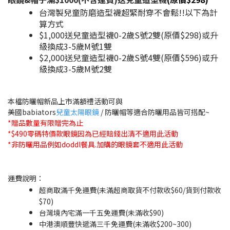
台灣製兒童防磨造型襪超緊耐穿不會鬆!!以下為計
算方式
$1,000送兒童造型襪0-2歲S號2雙(原價$298)或升
級換成3-5歲M號1雙
$2,000送兒童造型襪0-2歲S號4雙(原價$596)或升
級換成3-5歲M號2雙​
本檔防曬帽新品上市滿額禮活動可與
美國babiators
兒童太陽眼鏡
/ 防曬帽等適合防曬用品皆可搭配~
*贈品數量有限贈完為止
*$490零碼特價款眼鏡因為已經賠錢出清不適用此活動
*非防曬用品例如doddl餐具.加購的眼鏡套不適用此活動
運費說明：
超商取滿千免運費(未滿超商取貨不付款收$60/貨到付款收
$70)
台灣境內宅滿一千五免運費(未滿收$90)
中港澳順豐快遞滿三千免運費(未滿收$200~300)