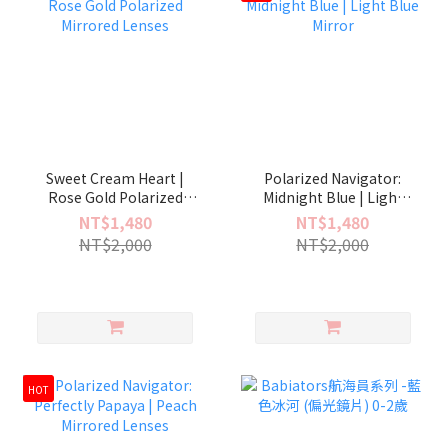
Sweet Cream Heart |
Polarized Navigator:
Rose Gold Polarized
Midnight Blue | Light
Mirrored Lenses
Blue Mirror
NT$1,480
NT$1,480
NT$2,000
NT$2,000
HOT