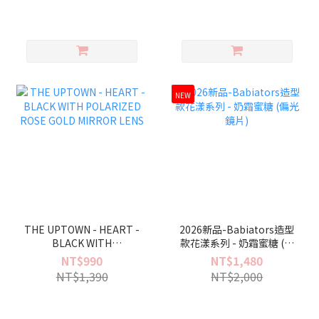
NEW
THE UPTOWN - HEART -
2026新品-Babiators造型
BLACK WITH
款花漾系列 - 奶霜蜜糖 (偏
POLARIZED ROSE GOLD
光鏡片)
NT$990
NT$1,480
MIRROR LENS
NT$1,390
NT$2,000