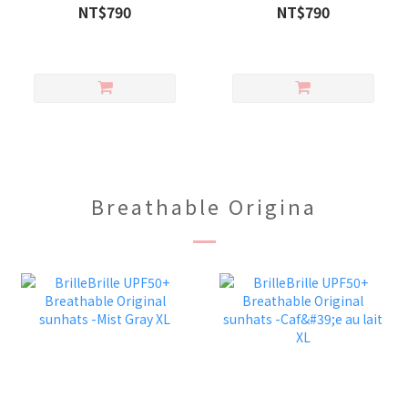
sunhats - Dino
童雙面防曬帽」 *無記憶線
NT$790
NT$790
Dreamland
圈*((簡約環保袋裝))
Breathable Origina