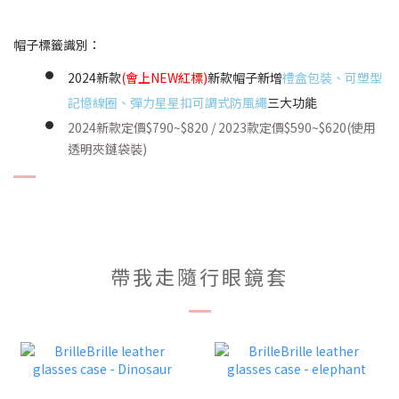
帽子標籤識別：
2024新款
(會上NEW紅標)
新款帽子新增
禮盒包裝、可塑型
記憶線圈、彈力星星扣可調式防風繩
三大功能
2024新款定價$790~$820 / 2023款定價$590~$620(使用
透明夾鏈袋裝)
帶我走隨行眼鏡套