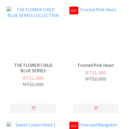
HOT
THE FLOWER CHILD
Frosted Pink Heart
BLUE SERIES
NT$1,480
COLLECTION
NT$1,480
NT$2,000
NT$2,000
HOT