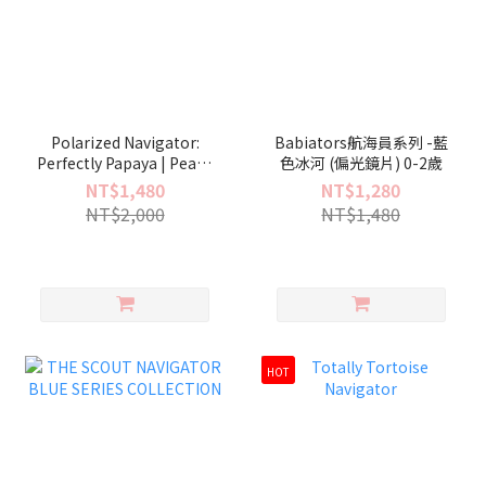
Polarized Navigator:
Babiators航海員系列 -藍
Perfectly Papaya | Peach
色冰河 (偏光鏡片) 0-2歲
Mirrored Lenses
NT$1,480
NT$1,280
NT$2,000
NT$1,480
HOT