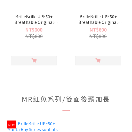
BrilleBrille UPF50+
BrilleBrille UPF50+
Breathable Original
Breathable Original
sunhats -Mist Gray XL
sunhats -Caf'e au lait XL
NT$600
NT$600
NT$800
NT$800
MR魟魚系列/雙面後頸加長
NEW