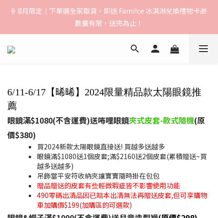
🚚【運費公告】：超取（先付款）$1000免運｜貨到付款/宅配
🍦 8月限定｜下單選全家取貨，即送 Fami!ce 冰淇淋兌換禮物卡🎁 
$1500免運｜中港澳順豐$3000免運
數量有限，送完為止！
🚚【運費公告】：超取（先付款）$1000免運｜貨到付款/宅配
$1500免運｜中港澳順豐$3000免運
6/11-6/17【晞晞】2024限量精品款太陽眼鏡推
薦
眼鏡滿$1080(不含運費)送咘哩眼鏡
夾式皮套-款式隨機
(原
價$380)
買2024新款太陽眼鏡直接送! 買越多送越多
眼鏡滿$1080送1個皮套;滿$2160送2個皮套(累積贈送~買
越多送越多)
吊飾當平安符收納夾讓寶寶隨時掛在包包
贈品贈送的皮套有些輕微瑕疵皆不影響使用功能
490零碼出清品因已賠本出清無法再贈送皮套,但可享購物
車加購價$199(加購區的可選款)
眼鏡&帽子滿$1000(不含運費)
送
兒童造型襪
(原價$298)