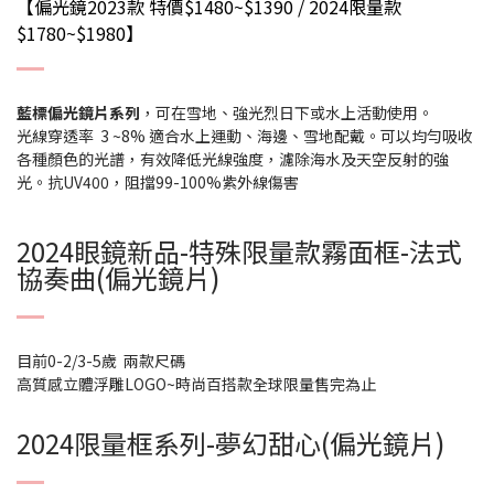
【偏光鏡2023款 特價$1480~$1390 / 2024限量款
$1780~$1980】
藍標偏光鏡片系列
，可在雪地、強光烈日下或水上活動使用。
光線穿透率 3 ~8% 適合水上運動、海邊、雪地配戴。可以均勻吸收
各種顏色的光譜，有效降低光線強度，濾除海水及天空反射的強
光。抗UV400，阻擋99-100%紫外線傷害
2024眼鏡新品-特殊限量款霧面框-法式
協奏曲(偏光鏡片)
目前0-2/3-5歲 兩款尺碼
高質感立體浮雕LOGO~時尚百搭款全球限量售完為止
2024限量框系列-夢幻甜心(偏光鏡片)