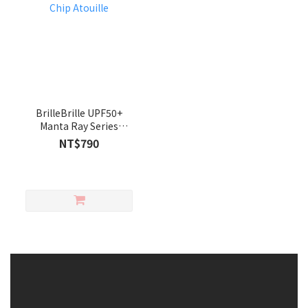
BrilleBrille UPF50+
Manta Ray Series
sunhats - Chip Atouille
NT$790