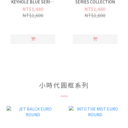
KEYHOLE BLUE SERIES
SERIES COLLECTION
COLLECTION
NT$1,480
NT$1,480
NT$1,600
NT$1,600
小時代圓框系列