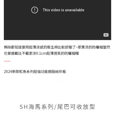
媽咪都知道要用超薄涼感的衛生棉比較舒服了~那寶貝的防曬帽當然
也要選戴比不戴更涼0.1cm超薄透氣的防曬帽囉
2024新款魟魚系列超強功能開箱給你看
SH海馬系列/尾巴可收放型