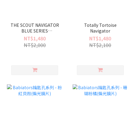
THE SCOUT NAVIGATOR
Totally Tortoise
BLUE SERIES
Navigator
COLLECTION
NT$1,480
NT$1,480
NT$2,000
NT$2,100