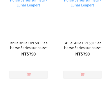
BrilleBrille UPF50+ Sea
BrilleBrille UPF50+ Sea
Horse Series sunhats -
Horse Series sunhats -
Lunar Leapers
Lunar Leapers
NT$790
NT$790