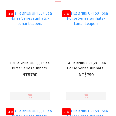
NEW
NEW
BrilleBrille UPF50+ Sea
BrilleBrille UPF50+ Sea
Horse Series sunhats -
Horse Series sunhats -
Lunar Leapers
Lunar Leapers
NT$790
NT$790
NEW
NEW