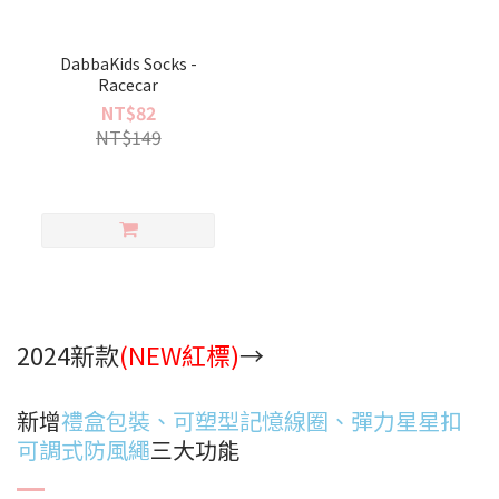
DabbaKids Socks -
Racecar
NT$82
NT$149
2024新款
(NEW紅標)
→
新增
禮盒包裝、可塑型記憶線圈、彈力星星扣
可調式防風繩
三大功能