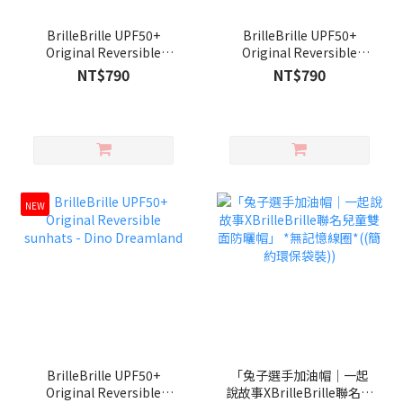
BrilleBrille UPF50+
BrilleBrille UPF50+
Original Reversible
Original Reversible
sunhats - Bear Buddy
sunhats -Fantasy
NT$790
NT$790
Dreamland
NEW
BrilleBrille UPF50+
「兔子選手加油帽｜一起
Original Reversible
說故事XBrilleBrille聯名兒