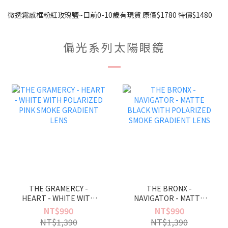
微透霧感框粉紅玫瑰鹽~目前0-10歲有現貨 原價$1780 特價$1480
偏光系列太陽眼鏡
THE GRAMERCY -
THE BRONX -
HEART - WHITE WITH
NAVIGATOR - MATTE
POLARIZED PINK SMOKE
BLACK WITH
NT$990
NT$990
GRADIENT LENS
POLARIZED SMOKE
NT$1,390
NT$1,390
GRADIENT LENS