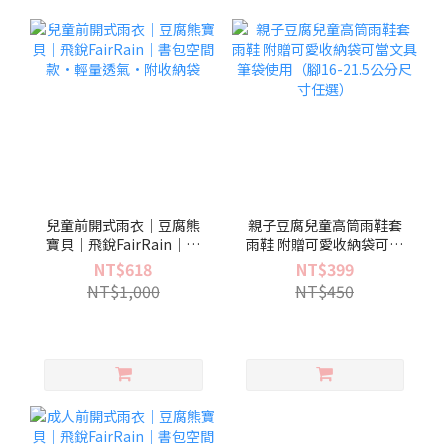
兒童前開式雨衣｜豆腐熊
親子豆腐兒童高筒雨鞋套
寶貝｜飛銳FairRain｜書
雨鞋 附贈可愛收納袋可當
包空間款·輕量透氣·附
文具筆袋使用（腳16-21.5
NT$618
NT$399
收納袋
公分尺寸任選）
NT$1,000
NT$450