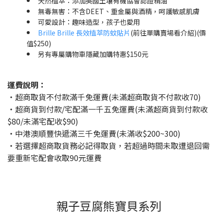
天然植萃：添加英國土壤有機協會認證精油
無毒無害：不含DEET、重金屬與酒精，呵護敏感肌膚
可愛設計：趣味造型，孩子也愛用
Brille Brille 長效植萃防蚊貼片
(前往單購賣場看介紹)(價
值$250)
另有專屬購物車隱藏加購特惠$150元
運費說明：
・超商取貨不付款滿千免運費(未滿超商取貨不付款收70)
・超商貨到付款/宅配滿一千五免運費(未滿超商貨到付款收
$80/未滿宅配收$90)
・中港澳順豐快遞滿三千免運費(未滿收$200~300)
・若選擇超商取貨務必記得取貨，若超過時間未取遭退回需
要重新宅配會收取90元運費
親子豆腐熊寶貝系列