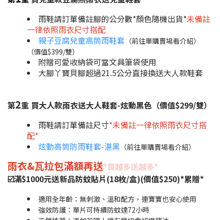
雨鞋請訂單備註腳的公分數*顏色隨機出貨*
未備註
一律依照雨衣尺寸搭配
親子豆腐兒童高筒雨鞋套
（前往單購賣場看介紹）
（價值$399/雙）
附贈可愛收納袋可當文具筆袋使用
大腳丫寶貝腳超過21.5公分直接換送大人款鞋套
2
第
重 買大人款雨衣送大人鞋套-炫動黑色（價值$299/雙）
雨鞋請訂單備註尺寸
*未備註一律依照雨衣尺寸搭
配*
炫動高筒防雨鞋套-湛黑
（前往單購賣場看介紹）
雨衣&瓦拉包滿額再送
*買越多送越多*
☑️滿$1000元送新品防蚊貼片(18枚/盒)(價值$250)*累贈*
適用全年齡：無刺激、溫和配方，連寶寶也安
心使用
強效防護：單片可持續防蚊達72小時