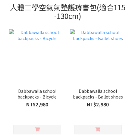
人體工學空氣氣墊護瘠書包(適合115
-130cm)
Dabbawalla school
Dabbawalla school
backpacks - Bicycle
backpacks - Ballet shoes
NT$2,980
NT$2,980