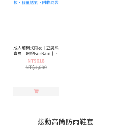
成人前開式雨衣｜豆腐熊
寶貝｜飛銳FairRain｜書
包空間款·輕量透氣·附
NT$618
收納袋
NT$1,080
炫動高筒防雨鞋套