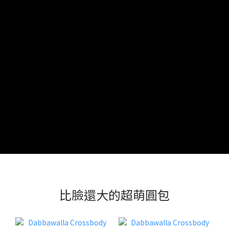
比臉還大的超萌圓包