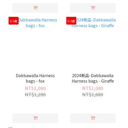
0-3歲
0-3歲
Dabbawalla Harness
2024新品-Dabbawalla
bags - fox
Harness bags - Giraffe
NT$1,080
NT$1,080
NT$1,280
NT$1,680