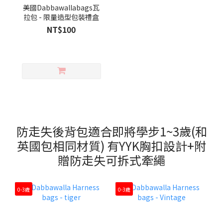
美國Dabbawallabags瓦
拉包 - 限量造型包裝禮盒
NT$100
防走失後背包適合即將學步1~3歲(和
英國包相同材質) 有YYK胸扣設計+附
贈防走失可拆式牽繩
0-3歲
0-3歲