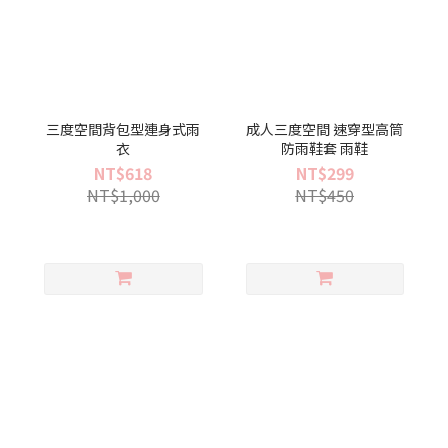
三度空間背包型連身式雨
成人三度空間 速穿型高筒
衣
防雨鞋套 雨鞋
NT$618
NT$299
NT$1,000
NT$450