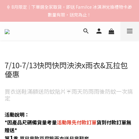
🚚【運費公告】：超取（先付款）$1000免運｜貨到付款/宅配
🍦 8月限定｜下單選全家取貨，即送 Fami!ce 冰淇淋兌換禮物卡🎁 
$1500免運｜中港澳順豐$3000免運
數量有限，送完為止！
🚚【運費公告】：超取（先付款）$1000免運｜貨到付款/宅配
$1500免運｜中港澳順豐$3000免運
7/10-7/13快閃快閃泱泱x雨衣&瓦拉包
優惠
買衣送鞋滿額送防蚊貼片☔️雨天防雨雨後防蚊一次搞
定
活動說明：
*因產品尺碼備貨量考量
活動限先付款訂單
貨到付款訂單無
贈送*
1
第
重
買兒童款豆腐熊雨衣送兒童鞋套