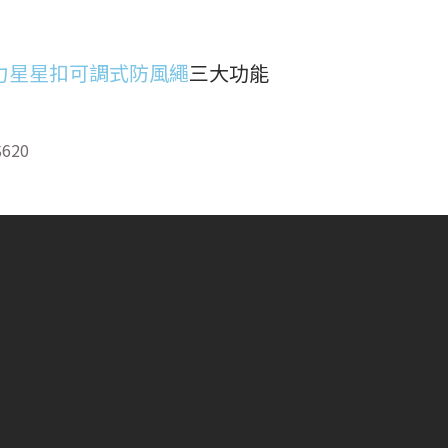
力星星扣可調式防風繩
三大功能
620