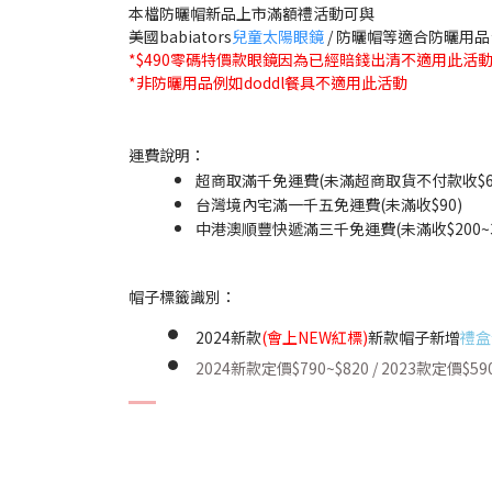
本檔防曬帽新品上市滿額禮活動可與
美國babiators
兒童太陽眼鏡
/ 防曬帽等適合防曬用品
*$490零碼特價款眼鏡因為已經賠錢出清不適用此活
*非防曬用品例如doddl餐具不適用此活動
運費說明：
超商取滿千免運費(未滿超商取貨不付款收$60
台灣境內宅滿一千五免運費(未滿收$90)
中港澳順豐快遞滿三千免運費(未滿收$200~3
帽子標籤識別：
2024新款
(會上NEW紅標)
新款帽子新增
禮盒
2024新款定價$790~$820 / 2023款定價$