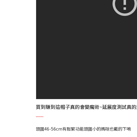
買到賺到這帽子真的會變魔術~延展度測試真的超展
頭圍46-56cm有鬆緊功能頭圍小的媽咪也戴的下唷