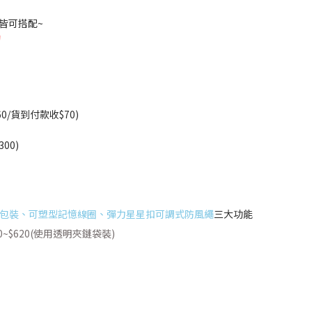
皆可搭配~
動
/貨到付款收$70)
00)
包裝、可塑型記憶線圈、彈力星星扣可調式防風繩
三大功能
590~$620(使用透明夾鏈袋裝)