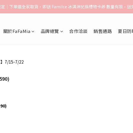
告】：超取（先付款）$1000免運｜貨到付款/宅配$1500免運｜中港澳順豐
月限定｜下單選全家取貨，即送 Fami!ce 冰淇淋兌換禮物卡🎁 數量有限，
告】：超取（先付款）$1000免運｜貨到付款/宅配$1500免運｜中港澳順豐
關於FaFaMia
品牌總覽
合作洽談
銷售通路
夏日防
/15-7/22
590)
90)