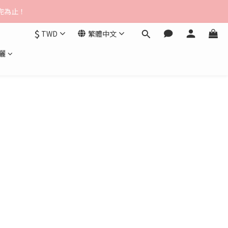
$3000免運
送完為止！
$
TWD
繁體中文
$3000免運
曬