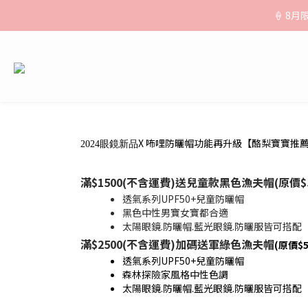
🚚【運費公
🍦 8
🚚【運費公
X 咘哩防曬帽功能再升級
【酪梨寶寶推薦】7
2024眼鏡新品
滿$1500(不含運費)送兒童款黑色漁夫帽
(原價$
​​透氣系列UPF50+兒童防曬帽
黑色中性男寶女寶都合適
太陽眼鏡.防曬帽.藍光眼鏡.防曬服皆可搭配
滿$2500(不含運費)加碼送軍綠色漁夫帽
(原價$5
​​透氣系列UPF50+兒童防曬帽
森林探險家風格中性色調
太陽眼鏡.防曬帽.藍光眼鏡.防曬服皆可搭配