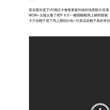
當在陽光底下UV測試卡會隨著紫外線的強度顯示深淺
WOW~太陽太毒了吧!!! 卡片一離開帽帽馬上瞬間變紫
卡片在帽子底下馬上變回白色~代表這款帽子真的有抗