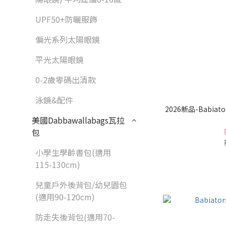
UPF50+防曬服飾
偏光系列太陽眼鏡
平光太陽眼鏡
0-2歲零碼出清款
泳鏡&配件
2026新品-Babiators鑰
美國Dabbawallabags瓦拉
包
小學生學齡書包(適用
115-130cm)
兒童戶外後背包/幼兒園包
(適用90-120cm)
防走失後背包(適用70-