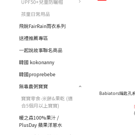
UPF50+兒童防曬帽
孩童日常用品
飛銳FairRain雨衣系列
送禮推薦專區
一起說故事聯名商品
韓國 kokonanny
韓國proprebebe
無毒農粥寶寶
Babiators鑰
寶寶零食-米餅&果乾 (適
合5個月以上寶寶)
暖之森100%果汁 /
PlusDay 蘋果洋蔥水