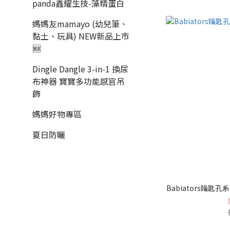
panda鑫耀生技-藻精蛋白
媽媽友mamayo (幼兒筆、
黏土、玩具) NEW新品上市
🆕
Dingle Dangle 3-in-1 換尿
布神器 寶寶多功能感官吊
飾
媽媽好物專區
夏日防曬
Babiators鑰匙孔系