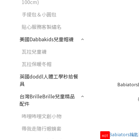
100cm)
手提包＆小圓包
貼心服務客製繡名
美國Dabbakids兒童帽襪
瓦拉兒童襪
瓦拉保暖冬帽
英國doddl人體工學秒拾餐
具
Babiato
台灣BrilleBrille兒童精品
配件
咘哩咘哩文創小物
帶我走隨行眼鏡套
HOT