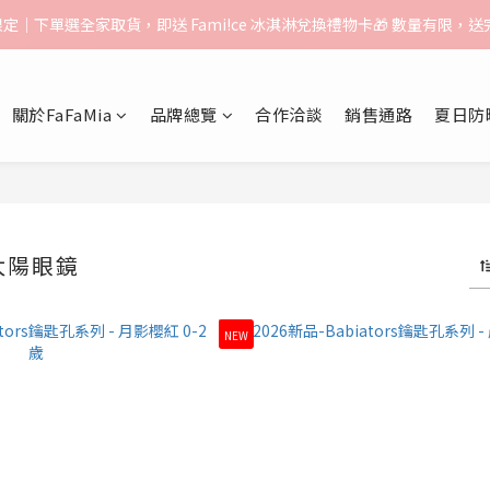
告】：超取（先付款）$1000免運｜貨到付款/宅配$1500免運｜中港澳順豐
月限定｜下單選全家取貨，即送 Fami!ce 冰淇淋兌換禮物卡🎁 數量有限，
告】：超取（先付款）$1000免運｜貨到付款/宅配$1500免運｜中港澳順豐
關於FaFaMia
品牌總覽
合作洽談
銷售通路
夏日防
太陽眼鏡
NEW